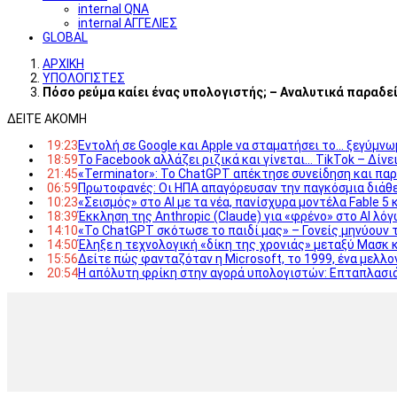
internal QNA
internal ΑΓΓΕΛΙΕΣ
GLOBAL
ΑΡΧΙΚΗ
ΥΠΟΛΟΓΙΣΤΕΣ
Πόσο ρεύμα καίει ένας υπολογιστής; – Αναλυτικά παραδε
ΔΕΙΤΕ ΑΚΟΜΗ
19:23
Εντολή σε Google και Apple να σταματήσει το… ξεγύμν
18:59
Το Facebook αλλάζει ριζικά και γίνεται… TikTok – Δίν
21:45
«Terminator»: Το ChatGPT απέκτησε συνείδηση και πα
06:59
Πρωτοφανές: Οι ΗΠΑ απαγόρευσαν την παγκόσμια διάθε
10:23
«Σεισμός» στο AI με τα νέα, πανίσχυρα μοντέλα Fable 5 
18:39
Έκκληση της Anthropic (Claude) για «φρένο» στο AI λό
14:10
«Το ChatGPT σκότωσε το παιδί μας» – Γονείς μηνύουν τ
14:50
Έληξε η τεχνολογική «δίκη της χρονιάς» μεταξύ Μασκ κ
15:56
Δείτε πώς φανταζόταν η Microsoft, το 1999, ένα μελλο
20:54
Η απόλυτη φρίκη στην αγορά υπολογιστών: Επταπλασιά