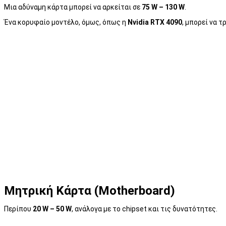
Μια αδύναμη κάρτα μπορεί να αρκείται σε
75 W – 130 W
.
Ένα κορυφαίο μοντέλο, όμως, όπως η
Nvidia RTX 4090
, μπορεί να 
Μητρική Κάρτα (Motherboard)
Περίπου
20 W – 50 W
, ανάλογα με το chipset και τις δυνατότητες.