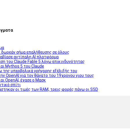
ίγματα
ωμα
ει δωρεάν σήμα επαλήθευσης σε όλους
ραβίασε αντίπαλη AI πλατφόρμα
ση του Claude Fable 5 λόγω επικινδυνότητας
και Mythos 5 του Claude
γω της υπερβολικά γρήγορης εξέλιξής του
ην OpenAI για τον θάνατο του 19χρονου γιου τους
αι OpenAI, έχασε ο Μασκ
ντικό σπίτι
στηκαν οι τιμές των RAM, τρεις φορές πάνω οι SSD