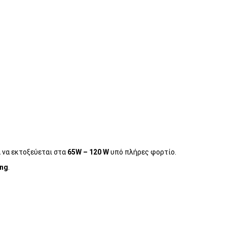
λά να εκτοξεύεται στα
65W – 120 W
υπό πλήρες φορτίο.
ng
.