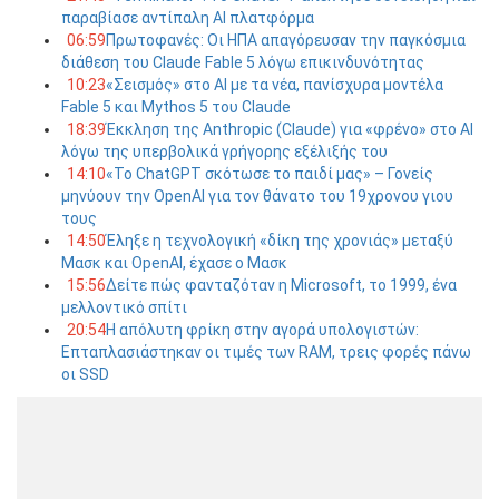
παραβίασε αντίπαλη AI πλατφόρμα
06:59
Πρωτοφανές: Οι ΗΠΑ απαγόρευσαν την παγκόσμια
διάθεση του Claude Fable 5 λόγω επικινδυνότητας
10:23
«Σεισμός» στο AI με τα νέα, πανίσχυρα μοντέλα
Fable 5 και Mythos 5 του Claude
18:39
Έκκληση της Anthropic (Claude) για «φρένο» στο AI
λόγω της υπερβολικά γρήγορης εξέλιξής του
14:10
«Το ChatGPT σκότωσε το παιδί μας» – Γονείς
μηνύουν την OpenAI για τον θάνατο του 19χρονου γιου
τους
14:50
Έληξε η τεχνολογική «δίκη της χρονιάς» μεταξύ
Μασκ και OpenAI, έχασε ο Μασκ
15:56
Δείτε πώς φανταζόταν η Microsoft, το 1999, ένα
μελλοντικό σπίτι
20:54
Η απόλυτη φρίκη στην αγορά υπολογιστών:
Επταπλασιάστηκαν οι τιμές των RAM, τρεις φορές πάνω
οι SSD