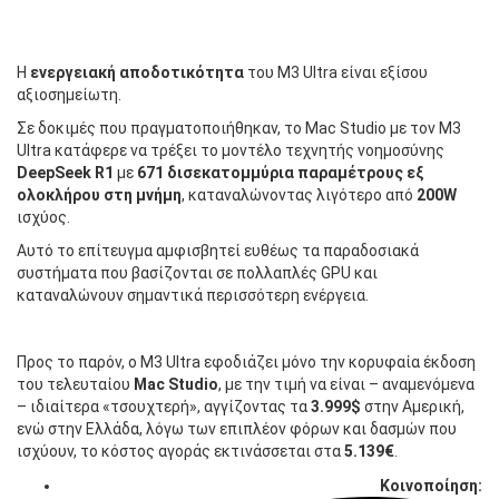
Η
ενεργειακή αποδοτικότητα
του M3 Ultra είναι εξίσου
αξιοσημείωτη.
Σε δοκιμές που πραγματοποιήθηκαν, το Mac Studio με τον M3
Ultra κατάφερε να τρέξει το μοντέλο τεχνητής νοημοσύνης
DeepSeek R1
με
671 δισεκατομμύρια παραμέτρους εξ
ολοκλήρου στη μνήμη
, καταναλώνοντας λιγότερο από
200W
ισχύος.
Αυτό το επίτευγμα αμφισβητεί ευθέως τα παραδοσιακά
συστήματα που βασίζονται σε πολλαπλές GPU και
καταναλώνουν σημαντικά περισσότερη ενέργεια.
Προς το παρόν, ο M3 Ultra εφοδιάζει μόνο την κορυφαία έκδοση
του τελευταίου
Mac Studio
, με την τιμή να είναι – αναμενόμενα
– ιδιαίτερα «τσουχτερή», αγγίζοντας τα
3.999$
στην Αμερική,
ενώ στην Ελλάδα, λόγω των επιπλέον φόρων και δασμών που
ισχύουν, το κόστος αγοράς εκτινάσσεται στα
5.139€
.
Κοινοποίηση: