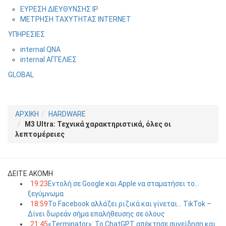
ΕΥΡΕΣΗ ΔΙΕΥΘΥΝΣΗΣ IP
ΜΕΤΡΗΣΗ ΤΑΧΥΤΗΤΑΣ INTERNET
ΥΠΗΡΕΣΙΕΣ
internal QNA
internal ΑΓΓΕΛΙΕΣ
GLOBAL
ΑΡΧΙΚΗ
HARDWARE
M3 Ultra: Τεχνικά χαρακτηριστικά, όλες οι
λεπτομέρειες
ΔΕΙΤΕ ΑΚΟΜΗ
19:23
Εντολή σε Google και Apple να σταματήσει το…
ξεγύμνωμα
18:59
Το Facebook αλλάζει ριζικά και γίνεται… TikTok –
Δίνει δωρεάν σήμα επαλήθευσης σε όλους
21:45
«Terminator»: Το ChatGPT απέκτησε συνείδηση και