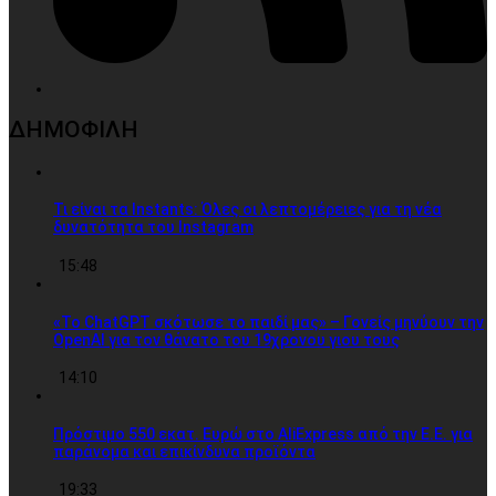
ΔΗΜΟΦΙΛΗ
Τι είναι τα Instants: Όλες οι λεπτομέρειες για τη νέα
δυνατότητα του Instagram
15:48
«Το ChatGPT σκότωσε το παιδί μας» – Γονείς μηνύουν την
OpenAI για τον θάνατο του 19χρονου γιου τους
14:10
Πρόστιμο 550 εκατ. Ευρώ στο AliExpress από την Ε.Ε. για
παράνομα και επικίνδυνα προϊόντα
19:33