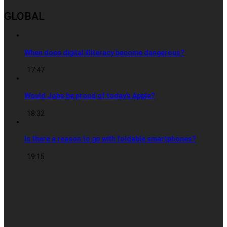
GLOBAL
When does digital illiteracy become dangerous?
17:47
Would Jobs be proud of today’s Apple?
18:32
Is there a reason to go with foldable smartphones?
19:15