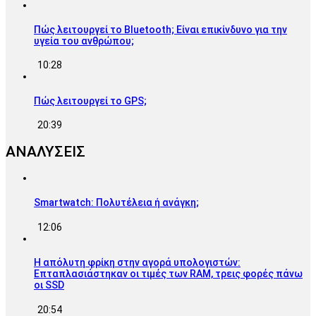
Πώς λειτουργεί το Bluetooth; Είναι επικίνδυνο για την
υγεία του ανθρώπου;
10:28
Πώς λειτουργεί το GPS;
20:39
ΑΝΑΛΥΣΕΙΣ
Smartwatch: Πολυτέλεια ή ανάγκη;
12:06
Η απόλυτη φρίκη στην αγορά υπολογιστών:
Επταπλασιάστηκαν οι τιμές των RAM, τρεις φορές πάνω
οι SSD
20:54