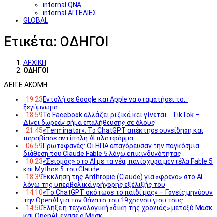
internal QNA
internal ΑΓΓΕΛΙΕΣ
GLOBAL
Ετικέτα:
ΟΔΗΓΟΙ
ΑΡΧΙΚΗ
ΟΔΗΓΟΙ
ΔΕΙΤΕ ΑΚΟΜΗ
19:23
Εντολή σε Google και Apple να σταματήσει το…
ξεγύμνωμα
18:59
Το Facebook αλλάζει ριζικά και γίνεται… TikTok –
Δίνει δωρεάν σήμα επαλήθευσης σε όλους
21:45
«Terminator»: Το ChatGPT απέκτησε συνείδηση και
παραβίασε αντίπαλη AI πλατφόρμα
06:59
Πρωτοφανές: Οι ΗΠΑ απαγόρευσαν την παγκόσμια
διάθεση του Claude Fable 5 λόγω επικινδυνότητας
10:23
«Σεισμός» στο AI με τα νέα, πανίσχυρα μοντέλα Fable 5
και Mythos 5 του Claude
18:39
Έκκληση της Anthropic (Claude) για «φρένο» στο AI
λόγω της υπερβολικά γρήγορης εξέλιξής του
14:10
«Το ChatGPT σκότωσε το παιδί μας» – Γονείς μηνύουν
την OpenAI για τον θάνατο του 19χρονου γιου τους
14:50
Έληξε η τεχνολογική «δίκη της χρονιάς» μεταξύ Μασκ
και OpenAI, έχασε ο Μασκ