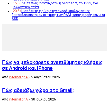
15:56
Δείτε πώς φανταζόταν η Microsoft, το 1999, ένα
μελλοντικό σπίτι
20:54
Η απόλυτη φρίκη στην αγορά υπολογιστών:
Επταπλασιάστηκαν οι τιμές των RAM, τρεις φορές πάνω οι
SSD
Πώς να μπλοκάρετε ανεπιθύμητες κλήσεις
σε Android και iPhone
Από
internal.gr AI
-
5 Αυγούστου 2026
Πώς αδειάζω χώρο στο Gmail;
Από
internal.gr AI
-
30 Ιουλίου 2026